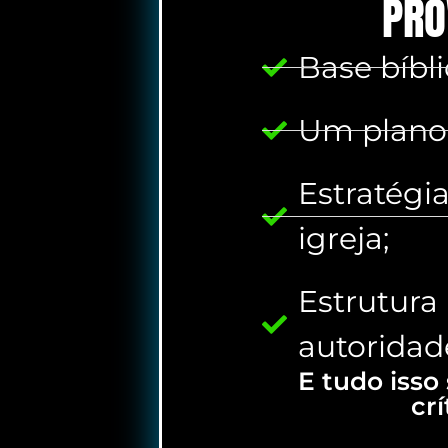
PRO
Base bíbli
Um plano 
Estratégi
igreja;
Estrutura
autoridad
E tudo isso
crí