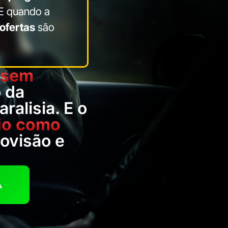
E quando a
ofertas
são
 sem
o da
ralisia. E o
rio como
ovisão e
A