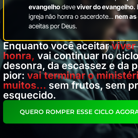
evangelho
deve
viver do evangelho.
igreja não honra o sacerdote…
nem as 
aceitas por Deus.
Enquanto você aceitar
viver
honra,
vai continuar no cicl
desonra, da escassez e da pa
pior:
vai terminar o ministé
muitos…
sem frutos, sem pr
esquecido.
QUERO ROMPER ESSE CICLO AGOR