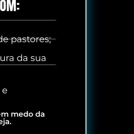
COM:
de pastores;
tura da sua
 e
 sem medo da
eja.