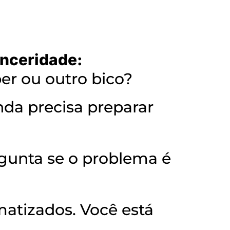
inceridade:
ber ou outro bico?
nda precisa preparar
rgunta se o problema é
matizados. Você está