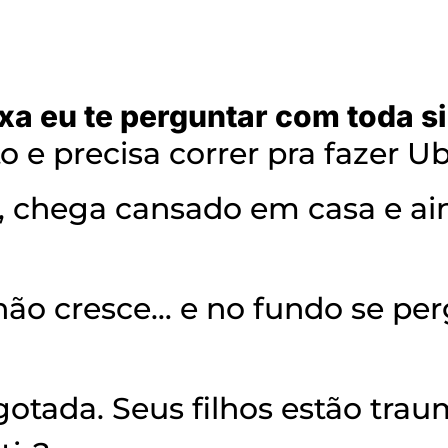
ixa eu te perguntar com toda s
o e precisa correr pra fazer U
o, chega cansado em casa e ai
 não cresce… e no fundo se pe
otada. Seus filhos estão trau