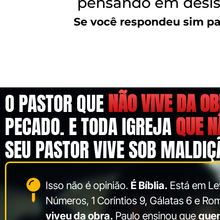
pensando em desis
Se você respondeu sim pa
O PASTOR QUE
NÃO VIVE DA O
PECADO. E TODA IGREJA
QUE N
SEU PASTOR VIVE SOB MALDIÇ
Isso não é opinião.
É Bíblia.
Está em Lev
Números, 1 Coríntios 9, Gálatas 6 e Ro
viveu da obra.
Paulo ensinou que
que