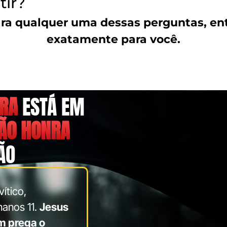
tir?
ra qualquer uma dessas perguntas, entã
exatamente para você.
BRA
ESTÁ EM
ÃO HONRA
ÃO
ítico,
manos 11.
Jesus
m prega o