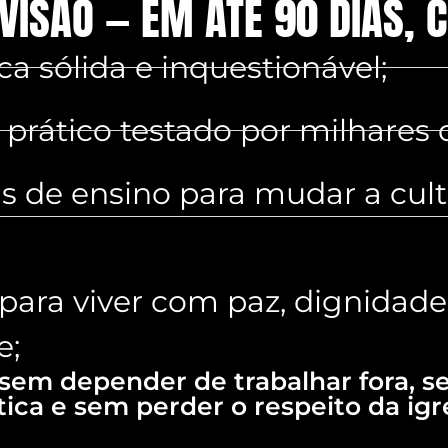
VISÃO — EM ATÉ 90 DIAS, 
ca sólida e inquestionável;
prático testado por milhares 
as de ensino para mudar a cul
 para viver com paz, dignidade
e;
 sem depender de trabalhar fora,
tica e sem perder o respeito da igr