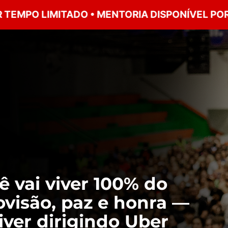
 LIMITADO • MENTORIA DISPONÍVEL POR TEMPO
ê vai viver 100% do
ovisão, paz e honra —
ver dirigindo Uber