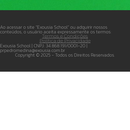
Ao acessar o site “Exousia School” ou adquirir nossos
conteúdos, o usuário aceita expressamente os termos:
Termos e Condições
Política de Privacidade
Exousia School | CNPJ: 34.868.191/0001-20 |
prpedromedina@exousia.com.br
Copyright © 2025 - Todos os Direitos Reservados.