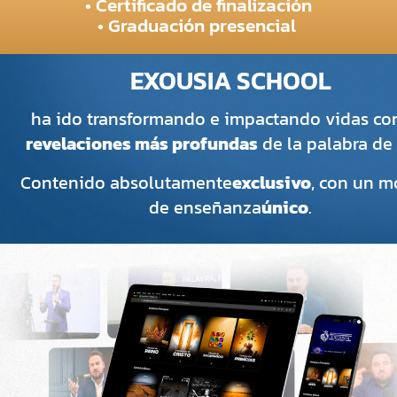
• Certificado de finalización
• Graduación presencial
EXOUSIA SCHOOL
ha ido transformando e impactando vidas con
revelaciones más profundas
de la palabra de 
Contenido absolutamente
exclusivo
, con un 
de enseñanza
único
.