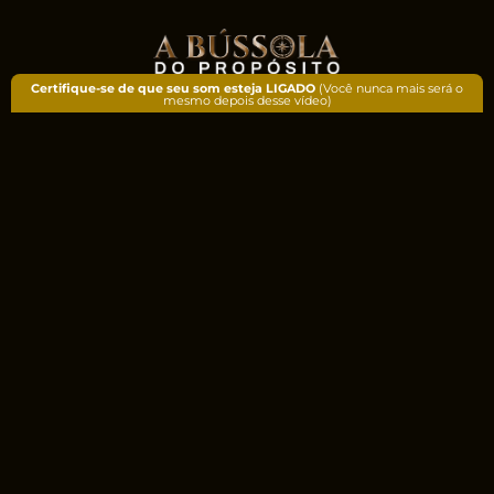
Certifique-se de que seu som esteja LIGADO
(Você nunca mais será o
mesmo depois desse vídeo)